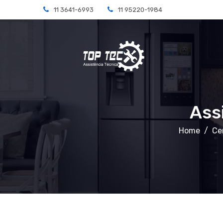
11 3641-6993
11 95220-1984
Ass
Home
Ce