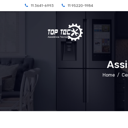
11 3641-6993
11 95220-1984
Ass
Home
Ce